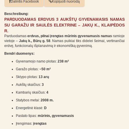
Dalintis Facebook
Kopijuoti nuorodą
Beschreibung:
PARDUODAMAS ERDVUS 3 AUKŠTŲ GYVENAMASIS NAMAS
SU GARAŽU IR SAULĖS ELEKTRINE – JAKŲ K., KLAIPĖDOS
R.
Parduodamas
erdvus, pilnai įrengtas mūrinis gyvenamasis namas
ramioje
vietoje –
Jakų k., Būrų g. 58
. Namas puikiai tiks didelei šeimai, vertinančiai
erdvę, funkcionalų išplanavimą ir ekonomišką gyvenimą.
Bendri duomenys:
Gyvenamojo namo plotas:
238 m²
Garažo plotas:
~50 m²
Sklypo plotas:
13 arų
Aukštų skaičius:
3
Kambarių skaičius:
4
Statybos metai:
2008 m.
Energetinė klasė:
D
Pastato tipas:
mūrinis, gyvenamasis
Įrengimas:
įrengtas