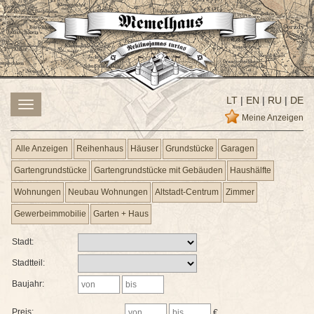
LT
|
EN
|
RU
|
DE
Toggle
navigation
Meine Anzeigen
Alle Anzeigen
Reihenhaus
Häuser
Grundstücke
Garagen
Gartengrundstücke
Gartengrundstücke mit Gebäuden
Haushälfte
Wohnungen
Neubau Wohnungen
Altstadt-Centrum
Zimmer
Gewerbeimmobilie
Garten + Haus
Stadt:
Stadtteil:
Baujahr:
Preis:
€