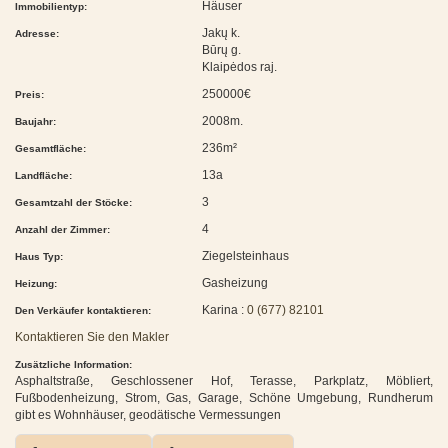
Häuser
Immobilientyp:
Jakų k.
Adresse:
Būrų g.
Klaipėdos raj.
250000€
Preis:
2008m.
Baujahr:
236m²
Gesamtfläche:
13a
Landfläche:
3
Gesamtzahl der Stöcke:
4
Anzahl der Zimmer:
Ziegelsteinhaus
Haus Typ:
Gasheizung
Heizung:
Karina :
0 (677) 82101
Den Verkäufer kontaktieren:
Kontaktieren Sie den Makler
Zusätzliche Information:
Asphaltstraße, Geschlossener Hof, Terasse, Parkplatz, Möbliert,
Fußbodenheizung, Strom, Gas, Garage, Schöne Umgebung, Rundherum
gibt es Wohnhäuser, geodätische Vermessungen