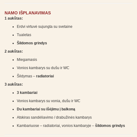
NAMO IŠPLANAVIMAS
1 aukštas:
Erdvi virtuvė sujungta su svetaine
Tualetas
Šildomos grindys
2 aukštas:
Miegamasis
Vonios kambarys su dušu ir WC
Šildymas –
radiatoriai
3 aukštas:
3 kambariai
Vonios kambarys su vonia, dušu ir WC
Du kambariai su išėjimu į balkoną
Atskiras sandėliavimo / drabužinės kambarys
Kambariuose – radiatoriai, vonios kambaryje –
šildomos grindys