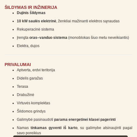
ŠILDYMAS IR INŽINERIJA
Dujinis šildymas
10 kW saulės elektrinė
, ženkliai mažinanti elektros sąnaudas
Rekuperacinė sistema
Įrengta
oras–vanduo sistema
(monoblokas šiuo metu neveikiantis)
Elektra, dujos
PRIVALUMAI
Aptverta, erdvi teritorija
Didelis garažas
Terasa
Drabužinė
Virtuvės komplektas
Šildomos grindys
Galimybė pasinaudoti
parama energetinei klasei pagerinti
Namas
tinkamas gyventi iš karto
, su galimybe atsinaujinti pagal
savo poreikius