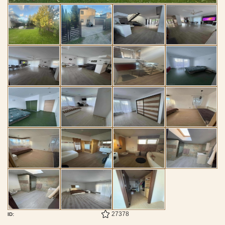
27378
ID: