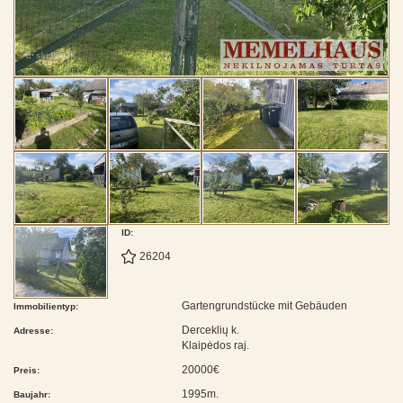
ID:
26204
Gartengrundstücke mit Gebäuden
Immobilientyp:
Derceklių k.
Adresse:
Klaipėdos raj.
20000€
Preis:
1995m.
Baujahr: