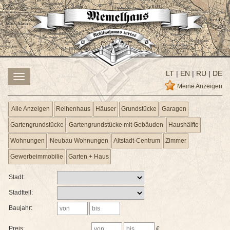
LT
|
EN
|
RU
|
DE
Toggle
navigation
Meine Anzeigen
Alle Anzeigen
Reihenhaus
Häuser
Grundstücke
Garagen
Gartengrundstücke
Gartengrundstücke mit Gebäuden
Haushälfte
Wohnungen
Neubau Wohnungen
Altstadt-Centrum
Zimmer
Gewerbeimmobilie
Garten + Haus
Stadt:
Stadtteil:
Baujahr:
Preis:
€